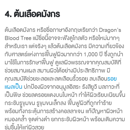
4. ต้นเลือดมังกร
ต้นเลือดมังกร หรือชื่อภาษาอังกฤษเรียกว่า Dragon’s
Blood Tree แม้ชื่อนี้อาจจะฟังดูไกลตัว หรือใหม่มากๆ
สำหรับเรา แต่จริงๆ แล้วต้นเลือดมังกร มีความเกี่ยวข้อง
กับศาสตร์แห่งการฟื้นฟูผิวมากกว่า 1,000 ปี ซึ่งถูกนำ
มาใช้ในการรักษาฟื้นฟู ดูแลผิวพรรณจากคุณสมบัติที่
ช่วยสมานแผล สมานผิวได้อย่างมีประสิทธิภาพ มี
คุณสมบัติช่วยชะลอและลดเลือนริ้วรอย ลบเลือน
รอย
แผลเป็น
ปกป้องผิวจากอนุมูลอิสระ รังสียูวี มลภาวะที่
เป็นพิษ ช่วยลดรอยแดงบนใบหน้า ทำให้ผิวเรียบเนียนขึ้น
กระชับรูขุมขน รูขุมขนเล็กลง ฟื้นฟูผิวที่ถูกทำร้าย
พร้อมทั้งกระตุ้นการสร้างคอลลาเจน แก้ปัญหาผิวหน้า
หมองคล้ำ จุดด่างดำ ยกกระชับผิวหน้า พร้อมเติมความ
ชุ่มชื้นให้แก่ผิวสวย