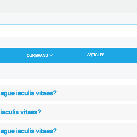
ARTICLES
OUR BRAND
vague iaculis vitaes?
viaculis vitaes?
vague iaculis vitaes?