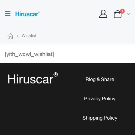
0
Wishlist
[yith_wcwl_wishlist]
Hiruscar
®
Blog & Share
Privacy Policy
Shipping Policy