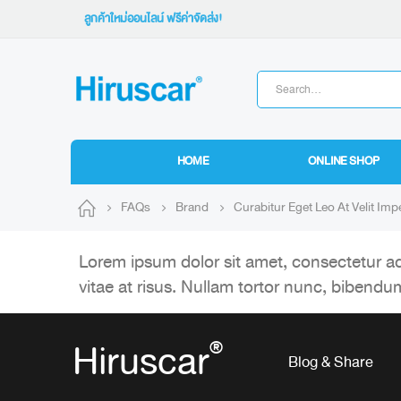
ลูกค้าใหม่ออนไลน์ ฟรีค่าจัดส่ง!
HOME
ONLINE SHOP
FAQs
Brand
Curabitur Eget Leo At Velit Impe
Lorem ipsum dolor sit amet, consectetur adip
vitae at risus. Nullam tortor nunc, bibendu
Hiruscar
®
Blog & Share